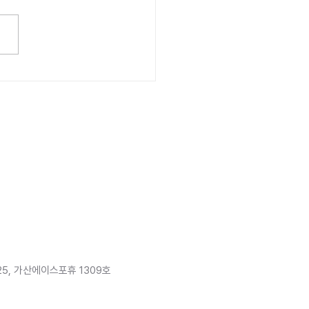
인도네시아 온실가스
 태양광 충전 e-vehicle
 구축’ 국내 초청 연수 개최
25, 가산에이스포휴 1309호