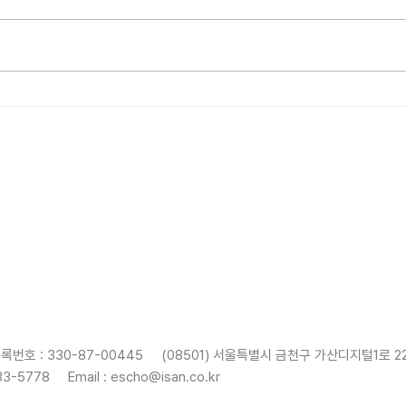
(기술상담) 2023 지산학 기술 매
(초청연수) ‘
칭 로드쇼 개최
감축용
시스템
록번호 : 330-87-00445 (08501) 서울특별시 금천구 가산디지털1로 2
933-5778 Email :
escho@isan.co.kr