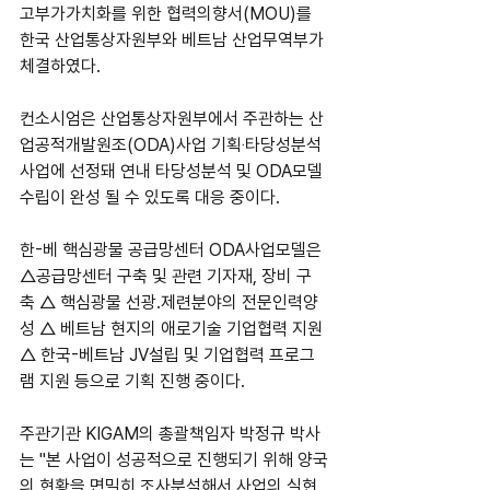
고부가가치화를 위한 협력의향서(MOU)를 
한국 산업통상자원부와 베트남 산업무역부가 
체결하였다.
컨소시엄은 산업통상자원부에서 주관하는 산
업공적개발원조(ODA)사업 기획‧타당성분석 
사업에 선정돼 연내 타당성분석 및 ODA모델
수립이 완성 될 수 있도록 대응 중이다.
한-베 핵심광물 공급망센터 ODA사업모델은 
△공급망센터 구축 및 관련 기자재, 장비 구
축 △ 핵심광물 선광․제련분야의 전문인력양
성 △ 베트남 현지의 애로기술 기업협력 지원 
△ 한국-베트남 JV설립 및 기업협력 프로그
램 지원 등으로 기획 진행 중이다.
주관기관 KIGAM의 총괄책임자 박정규 박사
는 "본 사업이 성공적으로 진행되기 위해 양국
의 현황을 면밀히 조사분석해서 사업의 실현